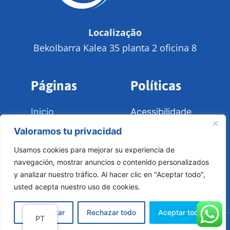
Localização
BekoIbarra Kalea 35 planta 2 oficina 8
Páginas
Políticas
Inicio
Acessibilidade
Galería
Aviso Legal
Valoramos tu privacidad
Servicios
Políticas de
Usamos cookies para mejorar su experiencia de
Cookies
Contato
navegación, mostrar anuncios o contenido personalizados
y analizar nuestro tráfico. Al hacer clic en "Aceptar todo",
usted acepta nuestro uso de cookies.
Personalizar
Rechazar todo
Aceptar todo
PT
Web design feito por RK Informatika