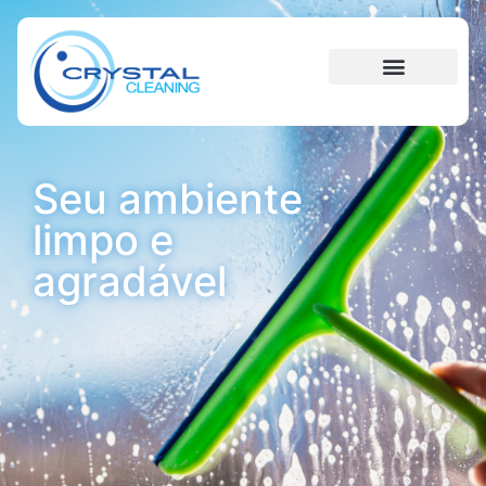
Seu ambiente
limpo e
agradável